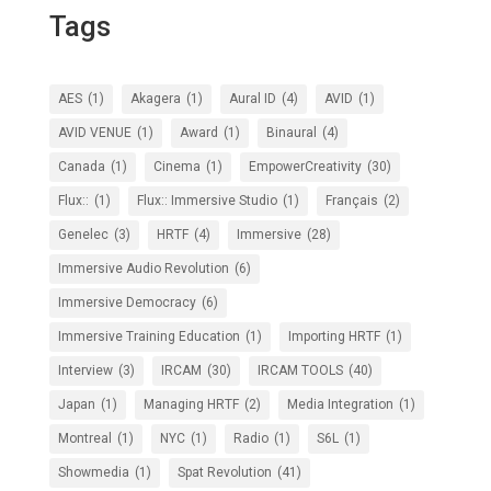
Tags
AES
(1)
Akagera
(1)
Aural ID
(4)
AVID
(1)
AVID VENUE
(1)
Award
(1)
Binaural
(4)
Canada
(1)
Cinema
(1)
EmpowerCreativity
(30)
Flux::
(1)
Flux:: Immersive Studio
(1)
Français
(2)
Genelec
(3)
HRTF
(4)
Immersive
(28)
Immersive Audio Revolution
(6)
Immersive Democracy
(6)
Immersive Training Education
(1)
Importing HRTF
(1)
Interview
(3)
IRCAM
(30)
IRCAM TOOLS
(40)
Japan
(1)
Managing HRTF
(2)
Media Integration
(1)
Montreal
(1)
NYC
(1)
Radio
(1)
S6L
(1)
Showmedia
(1)
Spat Revolution
(41)